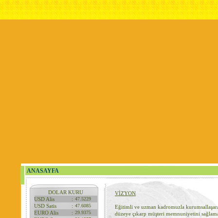
ANASAYFA
DOLAR KURU
VİZYON
USD Alis
:
47.5229
USD Satis
:
47.6085
Eğitimli ve uzman kadromuzla kurumsallaşarak
EURO Alis
:
29.9375
düzeye çıkarp müşteri memnuniyetini sağlama